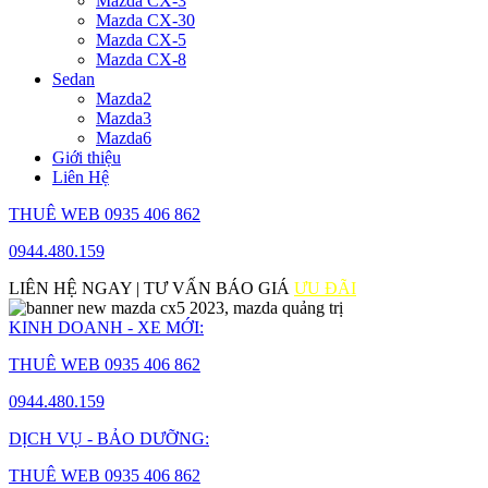
Mazda CX-3
Mazda CX-30
Mazda CX-5
Mazda CX-8
Sedan
Mazda2
Mazda3
Mazda6
Giới thiệu
Liên Hệ
THUÊ WEB 0935 406 862
0944.480.159
LIÊN HỆ NGAY | TƯ VẤN BÁO GIÁ
ƯU ĐÃI
KINH DOANH - XE MỚI:
THUÊ WEB 0935 406 862
0944.480.159
DỊCH VỤ - BẢO DƯỠNG:
THUÊ WEB 0935 406 862