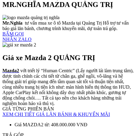
MR.NGHĨA MAZDA QUẢNG TRỊ
Mr.Nghĩa
tư vấn mua xe ô tô Mazda tại Quảng Trị Hỗ trợ tư vấn
báo giá lăn bánh, chương trình khuyến mãi, dự toán trả góp.
BẤM GỌI
NHẮN ZALO
Giá xe Mazda 2 QUẢNG TRỊ
Mazda2
với triết lý “Human Centric” (Lấy người lái làm trung tâm),
được tinh chỉnh các chi tiết từ chân ga, ghế ngồi, vô-lăng và hệ
thống giải trí giúp mang đến tầm quan sát tốt và thuận tiện nhất,
cùng nhiều trang bị tiện ích như: màn hình hiển thị thông tin HUD,
Apple CarPlay kết nối không dây duy nhất phân khúc, gương tự
động chống chói…. Tất cả tạo nên cho khách hàng những trải
nghiệm hoàn hảo và thú vị.
GIÁ TỪNG PHIÊN BẢN
XEM CHI TIẾT GIÁ LĂN BÁNH & KHUYẾN MÃI
Giá MAZDA2 từ: 408.000.000 VNĐ
TRẢ GÓP