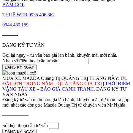
BẤM GỌI:
THUÊ WEB 0935 406 862
0944.480.159
———-
ĐĂNG KÝ TƯ VẤN
Gọi lại ngay – tư vấn báo giá lăn bánh, khuyến mãi mới nhất.
Nhập số điện thoại cần tư vấn
ĐĂNG KÝ NGAY
MUA XE MAZDA Quảng Trị QUẢNG TRỊ THÁNG NÀY:
ƯU
ĐÃI LỚN TRONG NĂM – QUÀ TẶNG GIÁ TRỊ
|
THỜI ĐIỂM
VÀNG TẬU XE – BÁO GIÁ CẠNH TRANH
. ĐĂNG KÝ TƯ
VẤN NGAY
Đăng ký tư vấn nhận báo giá lăn bánh, khuyến mãi, dự toán trả góp
mới nhất các dòng xe Mazda Quảng Trị từ chuyên viên Mr.Nghĩa
—————–
Số điện thoại cần tư vấn
ĐĂNG KÝ NGAY