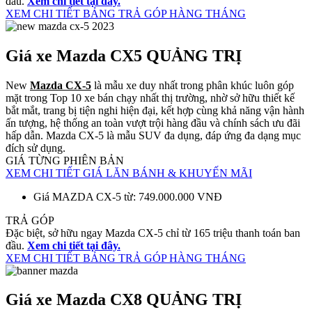
đầu.
Xem chi tiết tại đây.
XEM CHI TIẾT BẢNG TRẢ GÓP HÀNG THÁNG
Giá xe Mazda CX5 QUẢNG TRỊ
New
Mazda CX-5
là mẫu xe duy nhất trong phân khúc luôn góp
mặt trong Top 10 xe bán chạy nhất thị trường, nhờ sở hữu thiết kế
bắt mắt, trang bị tiện nghi hiện đại, kết hợp cùng khả năng vận hành
ấn tượng, hệ thống an toàn vượt trội hàng đầu và chính sách ưu đãi
hấp dẫn. Mazda CX-5 là mẫu SUV đa dụng, đáp ứng đa dạng mục
đích sử dụng.
GIÁ TỪNG PHIÊN BẢN
XEM CHI TIẾT GIÁ LĂN BÁNH & KHUYẾN MÃI
Giá MAZDA CX-5 từ: 749.000.000 VNĐ
TRẢ GÓP
Đặc biệt, sở hữu ngay Mazda CX-5 chỉ từ 165 triệu thanh toán ban
đầu.
Xem chi tiết tại đây.
XEM CHI TIẾT BẢNG TRẢ GÓP HÀNG THÁNG
Giá xe Mazda CX8 QUẢNG TRỊ