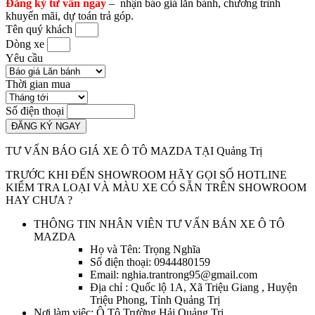
Đăng ký tư vấn ngay
– nhận báo giá lăn bánh, chương trình
khuyến mãi, dự toán trả góp.
Tên quý khách
Dòng xe
Yêu cầu
Thời gian mua
Số điện thoại
ĐĂNG KÝ NGAY
TƯ VẤN BÁO GIÁ XE Ô TÔ MAZDA TẠI Quảng Trị
TRƯỚC KHI ĐẾN SHOWROOM HÃY GỌI SỐ HOTLINE
KIỂM TRA LOẠI VÀ MÀU XE CÓ SẴN TRÊN SHOWROOM
HAY CHƯA ?
THÔNG TIN NHÂN VIÊN TƯ VẤN BÁN XE Ô TÔ
MAZDA
Họ và Tên: Trọng Nghĩa
Số điện thoại: 0944480159
Email: nghia.trantrong95@gmail.com
Địa chỉ : Quốc lộ 1A, Xã Triệu Giang , Huyện
Triệu Phong, Tỉnh Quảng Trị
Nơi làm việc: Ô Tô Trường Hải Quảng Trị