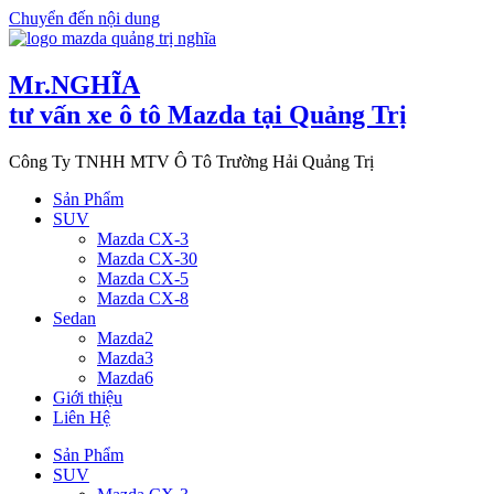
Chuyển đến nội dung
Mr.NGHĨA
tư vấn xe ô tô Mazda tại Quảng Trị
Công Ty TNHH MTV Ô Tô Trường Hải Quảng Trị
Sản Phẩm
SUV
Mazda CX-3
Mazda CX-30
Mazda CX-5
Mazda CX-8
Sedan
Mazda2
Mazda3
Mazda6
Giới thiệu
Liên Hệ
Sản Phẩm
SUV