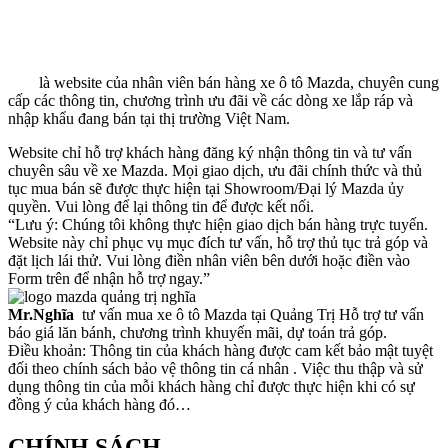
Mazda6
Mazda CX-5
Mazda CX-8
Đây
là website của nhân viên bán hàng xe ô tô Mazda, chuyên cung
cấp các thông tin, chương trình ưu đãi về các dòng xe lắp ráp và
nhập khẩu đang bán tại thị trường Việt Nam.
Website chỉ hỗ trợ khách hàng đăng ký nhận thông tin và tư vấn
chuyên sâu về xe Mazda. Mọi giao dịch, ưu đãi chính thức và thủ
tục mua bán sẽ được thực hiện tại Showroom/Đại lý Mazda ủy
quyền. Vui lòng để lại thông tin để được kết nối.
“Lưu ý: Chúng tôi không thực hiện giao dịch bán hàng trực tuyến.
Website này chỉ phục vụ mục đích tư vấn, hỗ trợ thủ tục trả góp và
đặt lịch lái thử. Vui lòng điền nhân viên bên dưới hoặc điền vào
Form trên để nhận hỗ trợ ngay.”
Mr.Nghĩa
tư vấn mua xe ô tô Mazda tại Quảng Trị Hỗ trợ tư vấn
báo giá lăn bánh, chương trình khuyến mãi, dự toán trả góp.
Điều khoản: Thông tin của khách hàng được cam kết bảo mật tuyệt
đối theo chính sách bảo vệ thông tin cá nhân . Việc thu thập và sử
dụng thông tin của mỗi khách hàng chỉ được thực hiện khi có sự
đồng ý của khách hàng đó…
CHÍNH SÁCH