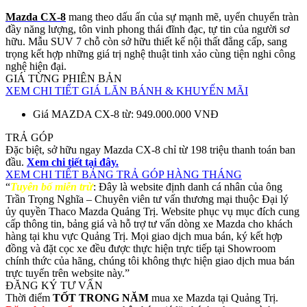
Mazda CX-8
mang theo dấu ấn của sự mạnh mẽ, uyển chuyển tràn
đầy năng lượng, tôn vinh phong thái đĩnh đạc, tự tin của người sơ
hữu. Mẫu SUV 7 chỗ còn sở hữu thiết kế nội thất đẳng cấp, sang
trọng kết hợp những giá trị nghệ thuật tinh xảo cùng tiện nghi công
nghệ hiện đại.
GIÁ TỪNG PHIÊN BẢN
XEM CHI TIẾT GIÁ LĂN BÁNH & KHUYẾN MÃI
Giá MAZDA CX-8 từ: 949.000.000 VNĐ
TRẢ GÓP
Đặc biệt, sở hữu ngay Mazda CX-8 chỉ từ 198 triệu thanh toán ban
đầu.
Xem chi tiết tại đây.
XEM CHI TIẾT BẢNG TRẢ GÓP HÀNG THÁNG
“
Tuyên bố miễn trừ
: Đây là website định danh cá nhân của ông
Trần Trọng Nghĩa – Chuyên viên tư vấn thương mại thuộc Đại lý
ủy quyền Thaco Mazda Quảng Trị. Website phục vụ mục đích cung
cấp thông tin, bảng giá và hỗ trợ tư vấn dòng xe Mazda cho khách
hàng tại khu vực Quảng Trị. Mọi giao dịch mua bán, ký kết hợp
đồng và đặt cọc xe đều được thực hiện trực tiếp tại Showroom
chính thức của hãng, chúng tôi không thực hiện giao dịch mua bán
trực tuyến trên website này.”
ĐĂNG KÝ TƯ VẤN
Thời điểm
TỐT TRONG NĂM
mua xe Mazda tại Quảng Trị.