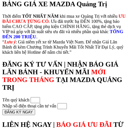
BẢNG GIÁ XE MAZDA Quảng Trị
Thời điểm
TỐT NHẤT NĂM
khi mua xe Quảng Trị với nhiều
ƯU
ĐÃI CHƯA TỪNG CÓ
. Ưu đãi trước bạ ĐẾN 100%, tặng bảo
hiểm CAO CẤP, tặng phụ kiện CHÍNH HÃNG, tặng thẻ dịch vụ
VIP trả góp với lãi suất siêu ưu đãi và nhiều phần quà khác
TỔNG
ĐẾN 200 TRIỆU
.
“
Lưu ý
: Giá niêm yết xe từ Mazda Việt Nam. Để nhận Giá Lăn
Bánh đi kèm Chương Trình Khuyến Mãi Tốt Nhất Từ Đại Lý, quý
khách liên hệ Hotline để nắm chi tiết.”
ĐĂNG KÝ TƯ VẤN | NHẬN BÁO GIÁ
LĂN BÁNH - KHUYẾN MÃI
MỚI
TRONG THÁNG
TẠI MAZDA QUẢNG
TRỊ
Tên quý khách
Nhập số điện thoại cần tư vấn
ĐĂNG KÝ NGAY
LIÊN HỆ NGAY |
BÁO GIÁ ƯU ĐÃI
TỪ