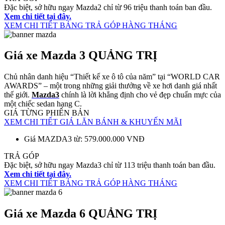
Đặc biệt, sở hữu ngay Mazda2 chỉ từ 96 triệu thanh toán ban đầu.
Xem chi tiết tại đây.
XEM CHI TIẾT BẢNG TRẢ GÓP HÀNG THÁNG
Giá xe Mazda 3 QUẢNG TRỊ
Chủ nhân danh hiệu “Thiết kế xe ô tô của năm” tại “WORLD CAR
AWARDS” – một trong những giải thưởng về xe hơi danh giá nhất
thế giới.
Mazda3
chính là lời khẳng định cho vẻ đẹp chuẩn mực của
một chiếc sedan hạng C.
GIÁ TỪNG PHIÊN BẢN
XEM CHI TIẾT GIÁ LĂN BÁNH & KHUYẾN MÃI
Giá MAZDA3 từ: 579.000.000 VNĐ
TRẢ GÓP
Đặc biệt, sở hữu ngay Mazda3 chỉ từ 113 triệu thanh toán ban đầu.
Xem chi tiết tại đây.
XEM CHI TIẾT BẢNG TRẢ GÓP HÀNG THÁNG
Giá xe Mazda 6 QUẢNG TRỊ