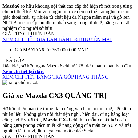
Mazda6
sở hữu khoang nội thất cao cấp thể hiện rõ nét trong từng
chi tiết thiết kế. Mọi vị trí ngồi trên xe đều có thể trải nghiệm cảm
giác thoải mái, tự nhiên từ chất liệu da Nappa mềm mại và gỗ sen
Nhật Bản cao cấp tạo điểm nhấn sang trọng, tinh tế, nâng cao trải
nghiệm cho người sở hữu.
GIÁ TỪNG PHIÊN BẢN
XEM CHI TIẾT GIÁ LĂN BÁNH & KHUYẾN MÃI
Giá MAZDA6 từ: 769.000.000 VNĐ
TRẢ GÓP
Đặc biệt, sở hữu ngay Mazda6 chỉ từ 178 triệu thanh toán ban đầu.
Xem chi tiết tại đây.
XEM CHI TIẾT BẢNG TRẢ GÓP HÀNG THÁNG
Giá xe Mazda CX3 QUẢNG TRỊ
Sở hữu diện mạo trẻ trung, khả năng vận hành mạnh mẽ, tiết kiệm
nhiên liệu, không gian nội thất tiện nghi, hiện đại, cùng hàng loạt
công nghệ vượt trội,
Mazda CX-3
chính là mẫu xe kết hợp cân
bằng giữa phong cách thiết kế năng động của mẫu xe SUV và trải
nghiệm lái thú vị, linh hoạt của một chiếc Sedan.
GIÁ TỪNG PHIÊN BẢN